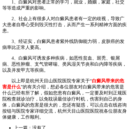
1、白癜风对患者正常的学习，就业，婚姻，家庭，社交
等等造成严重的影响。
2、社会上有很多人对白癜风患者有一定的歧视，导致广
大患者自尊心受到毁灭性打击，从而产生一系列精神方面的疾
患。
3、经证实，白癜风患者紫外线防御能力弱，皮肤癌的发
病率比正常人要高。
4、白癜风可诱发多种疾病，如恶性贫血、斑秃、银屑
病、恶性肿瘤、支气管哮喘、类风湿关节炎和白内障等疾病，
以及并发甲亢等疾病。
以上即是杭州天目山医院医院专家关于“
白癜风带来的危
害是什么
”的有关介绍，想必各位朋友对白癜风带来的危害是
什么已经有所了解，假如您患有白癜风，一定要及时到正规医
院检查就诊治疗，以免耽误最佳诊疗时机，伤害到自己的身
体，白癜风的危害是很大的，您还有疑惑，可以点击在线咨询
按钮与医院专家详细交流，杭州天目山医院医院祝各位朋友身
体健康，工作顺利。
上一篇：没有了